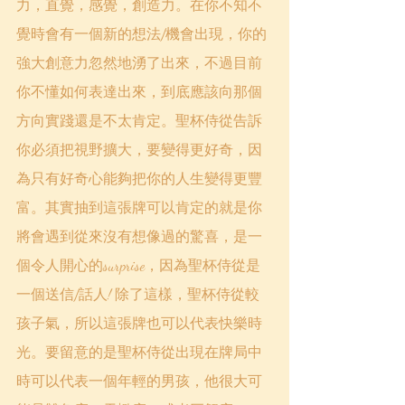
力，直覺，感覺，創造力。在你不知不
覺時會有一個新的想法/機會出現，你的
強大創意力忽然地湧了出來，不過目前
你不懂如何表達出來，到底應該向那個
方向實踐還是不太肯定。聖杯
侍從
告訴
你必須把視野擴大，要變得更好奇，因
為只有好奇心能夠把你的人生變得更豐
富。其實抽到這張牌可以肯定的就是你
將會遇到從來沒有想像過的驚喜，是一
個令人開心的surprise，因為聖杯
侍從
是
一個送信/話人! 除了這樣，聖杯
侍從
較
孩子氣，所以這張牌也可以代表快樂時
光。要留意的是聖杯
侍從
出現在牌局中
時可以代表一個年輕的男孩，他很大可