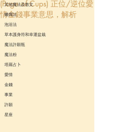
(Page of Cups) 正位/逆位愛
其他魔法及散文
情金錢事業意思，解析
蠟燭法
泡浴法
草本護身符和幸運盆栽
魔法許願瓶
魔法粉
塔羅占卜
愛情
金錢
事業
許願
星座