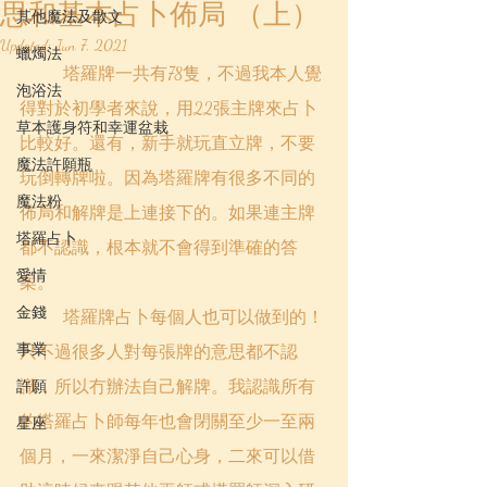
思和基本占卜佈局 （上）
其他魔法及散文
Updated:
Jun 7, 2021
蠟燭法
	塔羅牌一共有78隻，不過我本人覺
泡浴法
得對於初學者來說，用22張主牌來占卜
草本護身符和幸運盆栽
比較好。還有，新手就玩直立牌，不要
魔法許願瓶
玩倒轉牌啦。因為塔羅牌有很多不同的
魔法粉
佈局和解牌是上連接下的。如果連主牌
塔羅占卜
都不認識，根本就不會得到準確的答
愛情
案。
金錢
	塔羅牌占卜每個人也可以做到的！
事業
只不過很多人對每張牌的意思都不認
識，所以冇辦法自己解牌。我認識所有
許願
的塔羅占卜師每年也會閉關至少一至兩
星座
個月，一來潔淨自己心身，二來可以借