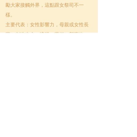
勵大家接觸外界，這點跟女祭司不一
樣。
主要代表：女性影響力，母親或女性長
輩，創造生命，浪漫，藝術，新事物，
新機會，豐盛，懷孕，喜悅。
4號牌 THE EMPEROR，帝王