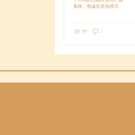
了不同的性格特質和行為
風格。無論你是熱情洋溢
的白羊座、實際穩重的金
牛座，還是敏感浪漫的巨
蟹座，你的星座都在一定
程度上塑造了你的個性和
99
1
行為模式。現在讓我們來
一起探索每個星座獨特的
性格特質： 白羊座
（Aries）：作為火象星座
的代表，白羊座個性火
熱、勇敢...