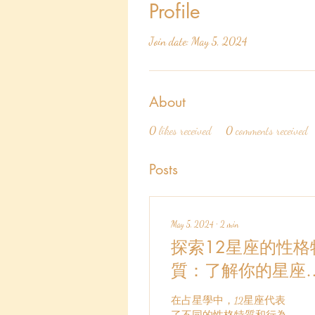
Profile
Join date: May 5, 2024
About
0
likes received
0
comments received
Posts
May 5, 2024
∙
2
min
探索12星座的性格
質：了解你的星座
何影響你的個性
在占星學中，12星座代表