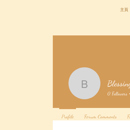
主頁
Blessin
Blessing
0
Followers
Profile
Forum Comments
F