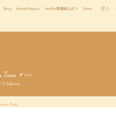
登入
Blog
Krystal Magick
Yes/No塔羅線上占卜
More
g Team
Writer
 Team
0
Following
orum Posts