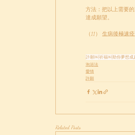
方法：把以上需要的
達成願望。
（11） 
生病後極速痊
許願￼
祈福￼
助你夢想成
泡浴法
愛情
許願
Related Posts