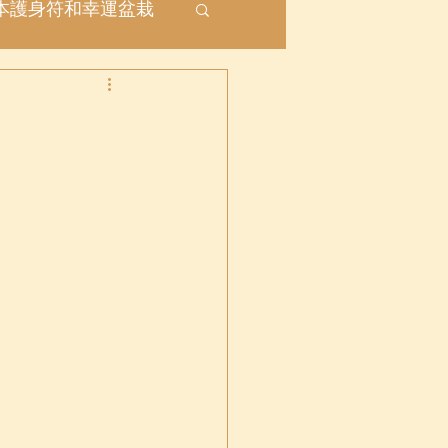
本護身符和幸運盆栽
座