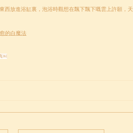
東西放進浴缸裏，泡浴時觀想在飄下飄下嘅雲上許願，天
愈的白魔法
真￼