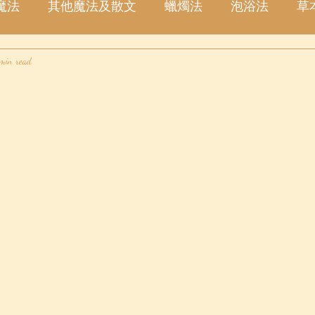
魔法
其他魔法及散文
蠟燭法
泡浴法
草
 min read
塔羅占卜
愛情
金錢
事業
許願
星