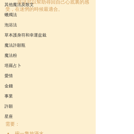
	這法可以幫助尋回自己心底裏的感
其他魔法及散文
受，在迷惘的時候最適合。
蠟燭法
泡浴法
草本護身符和幸運盆栽
魔法許願瓶
魔法粉
塔羅占卜
愛情
金錢
事業
許願
星座
需要：
碗一隻放滿水，