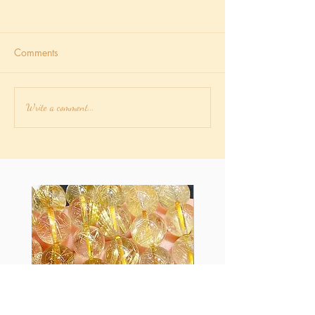
告別單身節日 聖誕節 新年
就快聖誕和新年啦，就算有家
Comments
人或朋友陪伴一起渡過但心裏
總是覺得還是差了一些……應該
就是愛情吧！看見街上很多戀
人甜甜蜜蜜的手牽手看聖誕燈
白魔法談水晶磁
Write a comment...
飾但自己卻孤苦伶仃實在有點
和副作用：水晶
難過，是時候告別單身的日子
球，水晶塊，水
了！可能你會說找伴侶不容易
晶山
啊，自己遇見愛情的機會很渺
茫，又或者有些事情急得來
的…...