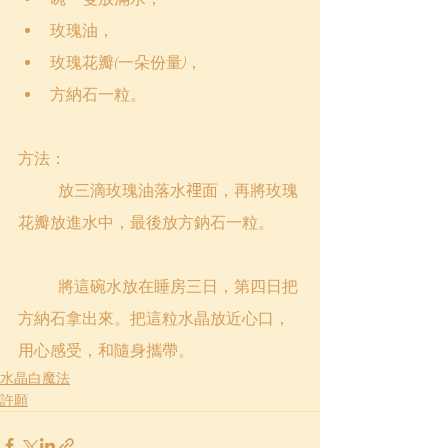
玫瑰油，
玫瑰花瓣(一朵份量)，
方納石一粒。
方法：
	放三滴玫瑰油落水𥚃面，再將玫瑰
花瓣放進水中，最後放方鈉石一粒。
	將這碗水放在睡房三日，第四日把
方納石拿出來。把這粒水晶放近心口，
用心感受，和隨身攜帶。
水晶白魔法
許願