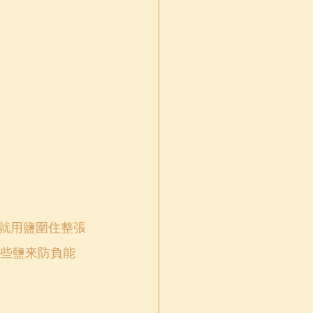
話就用鹽圍住整張
些鹽來防負能