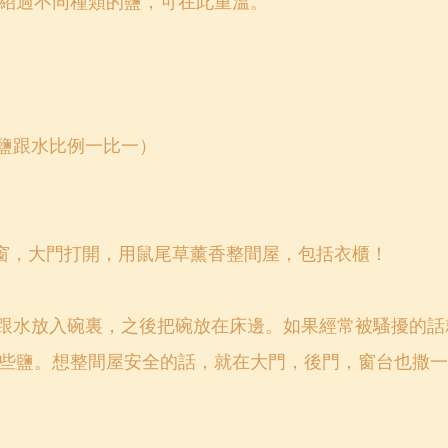
紹過不同種類的鹽，可在此重溫。
，碗（鹽跟水比例一比一）
把窗簾，窗，大門打開，用鼠尾草薰香整間屋，包括衣櫃！
前，把鹽跟水放入碗裏，之後把碗放在床邊。如果經常被騷擾的
些鹽。想整間屋安全的話，就在大門，後門，窗台也撒一