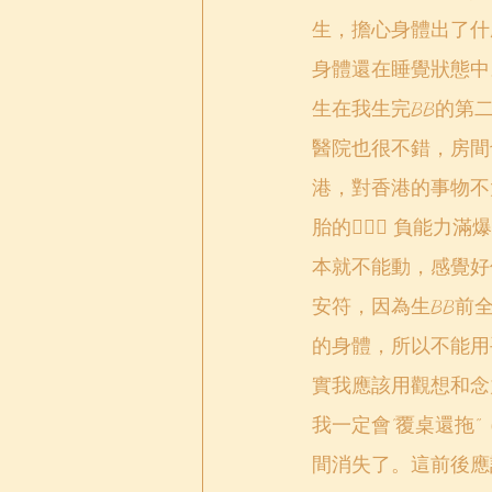
生，擔心身體出了什
身體還在睡覺狀態中
生在我生完BB的第
醫院也很不錯，房間
港，對香港的事物不
胎的🤦🏻‍♀️ 
本就不能動，感覺好
安符，因為生BB前
的身體，所以不能用
實我應該用觀想和念力
我一定會"覆桌還拖
間消失了。這前後應