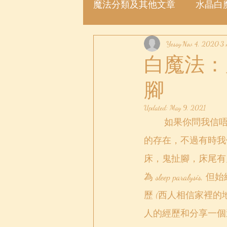
魔法分類及其他文章
水晶白
魔法許願瓶
Yessy
魔法粉
Nov 4, 2020
3 
白魔法：
腳
Updated:
May 9, 2021
	如果你問我信唔信鬼壓床和鬼扯腳，我會答你一半一半啦！基本上所有白巫師都相信鬼
的存在，不過有時我
床，鬼扯腳，床尾有
為 sleep par
歷 (西人相信家裡
人的經歷和分享一個