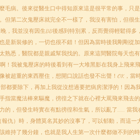
麼毛病。後來從醫生口中得知原來這是很平常的事，只是
。但第二次鬼壓床就完全不一樣了，我沒有害怕，但很生
二晚，我並沒有因生BB後感到特別累，反而覺得輕鬆得多
也是新裝修的，一切也很不錯！但因為當時後我剛剛從加
太熟悉，醫院都是親戚幫我找的。原來這間醫院每天也有
負能力滿爆啊！我被鬼壓床的時後看到有一大堆黑影在我身上飛
像被超重的東西壓住，想開口說話也發不出聲！OK，當
全部都要除下，再加上我從沒想過要把病房潔淨的！因為
手指當魔法棒來驅魔，徬徨之下就在心裡大罵飛來飛去的
的，但發生時實在有點徬徨和生氣，所以亂了...... 當
"（報仇）時，身體莫名其妙的沒事了，可以郁動，而這一
該維持了幾分鐘，也就是我人生第一次什麼都做不到的時