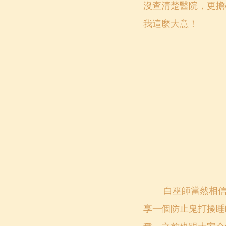
沒查清楚醫院，更擔
我這麼大意！
	白巫師當然相信鬼會在晚上戲弄人，鬼壓床鬼抓腳這些也是普遍的情況！以下跟大家分
享一個防止鬼打擾睡