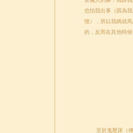
會搣人的腳！我跟我
也怕我出事（因為我
憶），所以我媽就馬
的，反而在其他時候會看
	至於鬼壓床（俾鬼砸）的我試過兩次。第一次也是沒看到鬼的，還嚇得我早上跑去看醫