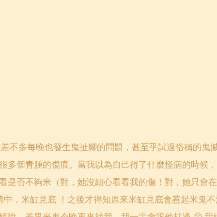
很多個青腫的傷痕。當我以為自己得了什麼怪病的時候，
看是否不夠米（對，她沒細心看看我的傷！對，她只會在
被她猜中，米缸見底 ！之後才得知原來米缸見底會惹起米鬼