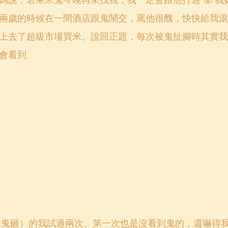
媽說，若果米鬼今晚再來找我，我一定會跟他打過 😤 我
兩歲的時候在一間酒店跟鬼鬧交，罵他很醜，快快給我滾
上去了超級市場買米。說回正題，每次被鬼扯腳時其實我
到... 