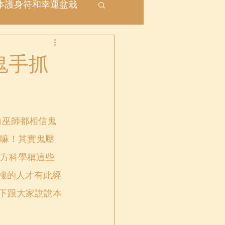
本護身符和幸運盆栽
座
鬼手抓
嘛！其實鬼壓
方科學稱這些
或閣樓的人才有此經
以下跟大家說說本