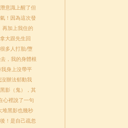
潛意識上醒了但
氣！因為這次發
，再加上我住的
拿大跟先生回
很多人打胎/墮
來飛去，我的身體根
時我身上沒帶平
我沒辦法郁動我
黑影（鬼），其
我在心裡說了一句
大堆黑影也幾秒
後！是自己疏忽