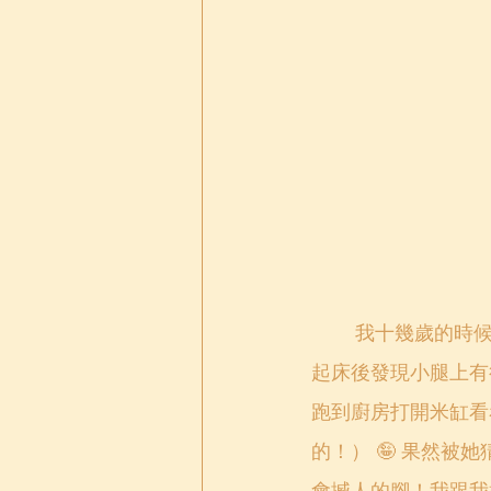
	我十幾歲的時候差不多每晚也發生鬼扯腳的問題，甚至乎試過俗稱的鬼搣腳...... 就是早上
起床後發現小腿上有
跑到廚房打開米缸看
的！） 🤪 果然