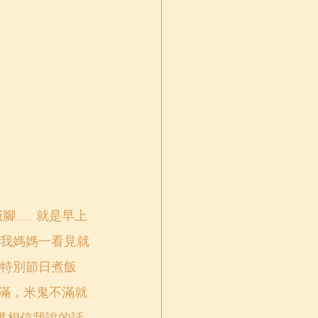
我媽媽一看見就
特別節日煮飯
不滿，米鬼不滿就