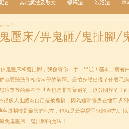
魔法
其他魔法及散文
蠟燭法
泡浴法
草
min read
塔羅占卜
愛情
金錢
事業
許願
星
鬼壓床/畀鬼砸/鬼扯腳/
們都要聽聽和相信科學的解釋。最怕身體出現了什麼毛病
鬼這等等的事在全世界也是非常普遍的，沒分國界的！西
alysis, 但始終很多人也認為自己是被鬼搞，因為通常睡房在地牢
的地牢跟閣樓是最陰的地方，也就是最容易鬧鬼的地方)。
避免鬼壓床，鬼扯腳的魔法！