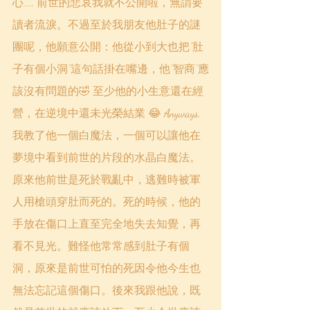
心..... 前世的悲哀我就不公開啦，無謂要
讀者流淚。不過至於我朋友他肚子的謎
團呢，他願意公開：他從小到大也把”肚
子有個小洞”這句話掛在嘴邊，他”智商”應
該沒有問題的🤣 至少他的小生意還在經
營，在逆境中還未光榮結業 😂 Anyways, 
我教了他一個白魔法，一個可以讓他在
夢境中看到前世的片段的水晶白魔法。
原來他前世是死於戰亂中，逃難時被軍
人用槍頭穿肚而死的。死的時候，他的
手放在傷口上直至完全地失去知覺，再
看不見光。難怪他常常感到肚子有個
洞，原來是前世可怕的死因令他今生也
無法忘記這個傷口。後來我跟他說，既