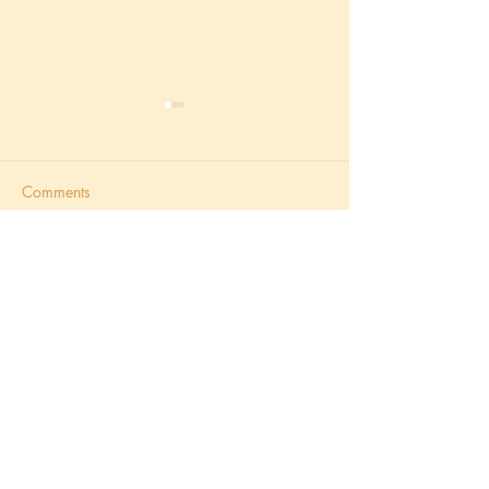
Comments
綜合塔羅：愛情 - 大牌/大
塔羅占卜：主牌 
Write a comment...
阿爾克那/大秘儀分析和解
牌 的意思和用法
牌