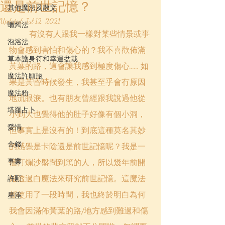
還是前世記憶？
其他魔法及散文
Updated:
Jul 12, 2021
蠟燭法
	有沒有人跟我一樣對某些情景或事
泡浴法
物會感到害怕和傷心的？我不喜歡佈滿
草本護身符和幸運盆栽
黃葉的路，這會讓我感到極度傷心...... 如
魔法許願瓶
果是黃昏時候發生，我甚至乎會冇原因
魔法粉
地流眼淚。也有朋友曾經跟我說過他從
塔羅占卜
小到大也覺得他的肚子好像有個小洞，
愛情
但事實上是沒有的！到底這種莫名其妙
金錢
的感覺是卡陰還是前世記憶呢？我是一
事業
個打爛沙盤問到篤的人，所以幾年前開
始透過白魔法來研究前世記憶。這魔法
許願
都使用了一段時間，我也終於明白為何
星座
我會因滿佈黃葉的路/地方感到難過和傷