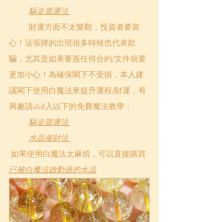
驅走噩運法
	財運方面不太樂觀，投資者要當
心！這張牌的出現很多時候也代表欺
騙，尤其是如果要簽任何合約/文件就要
更加小心！為確保閣下不受損，本人建
議閣下使用白魔法來提升運程/財運，有
興趣請click入以下的免費魔法教學：
驅走噩運法
水晶催財法
 如果使用白魔法太麻煩，可以直接購買
已被白魔法啟動過的水晶