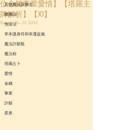
位金錢事業愛情】【塔羅主
其他魔法及散文
牌解析】【XI】
蠟燭法
Updated:
Nov 23, 2022
泡浴法
草本護身符和幸運盆栽
魔法許願瓶
魔法粉
塔羅占卜
愛情
金錢
事業
許願
星座