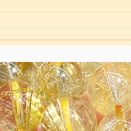
幸運之輪Wheel of fortune【正
位/逆位金錢事業愛情】【塔
羅主牌解析】【X】