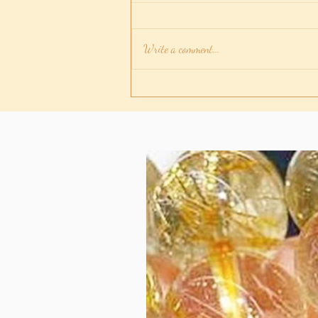
Write a comment...
放手後如可忘記他/他？讓這
香薰/蠟燭/水晶愛情白魔法幫
你吧！