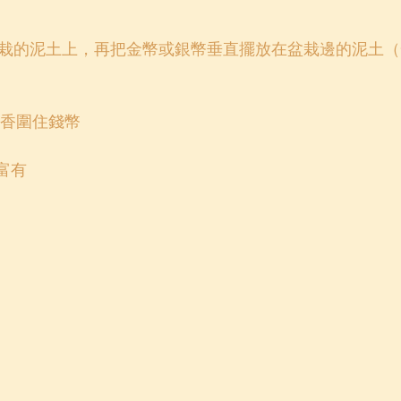
在盆栽的泥土上，再把金幣或銀幣垂直擺放在盆栽邊的泥土
藿香圍住錢幣
富有