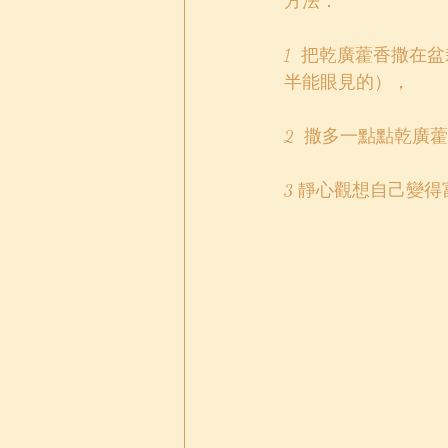
方法：
1  把乾廣藿香撒
半能眼見的），
2  撒多一點點乾廣
3 靜心觀想自己變得