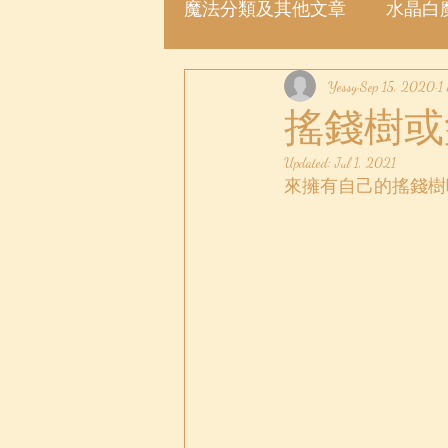
魔法分類及其他文章
水晶白
魔法許願瓶
Yessy
魔法粉
Sep 15, 2020
1
搖錢樹或
Updated:
Jul 1, 2021
來擁有自己的搖錢樹