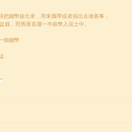
，請把錢幣拔出來，用來攜帶或者捐出去做善事，
盆栽，照舊垂直擺一半銀幣入泥土中。
換一個錢幣
法
￼