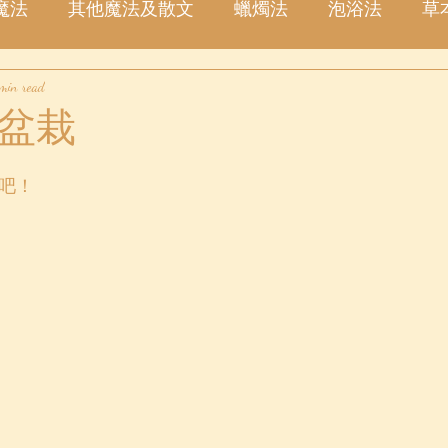
魔法
其他魔法及散文
蠟燭法
泡浴法
草
 min read
塔羅占卜
愛情
金錢
事業
許願
星
盆栽
吧！