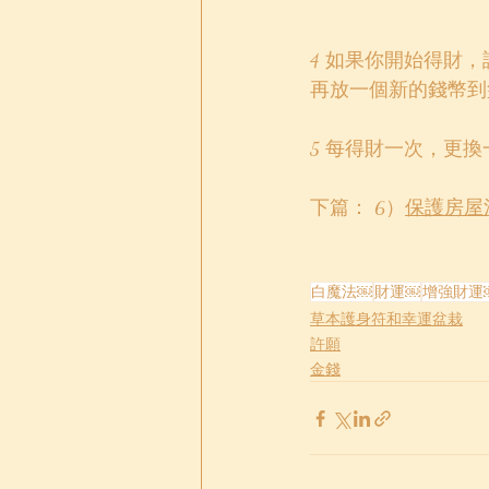
4 如果你開始得財
再放一個新的錢幣到
5 每得財一次，更
下篇： 6）
保護房屋
白魔法￼
財運￼
增強財運
草本護身符和幸運盆栽
許願
金錢