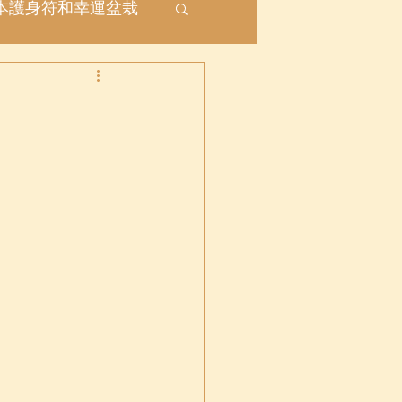
本護身符和幸運盆栽
座