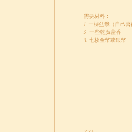
需要材料：
1. 一棵盆栽（自己
2. 一些乾廣藿香
3. 七枚金幣或銀幣