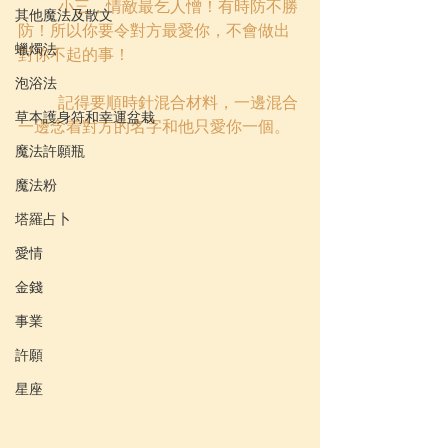
小三，情敵最乞人憎！有時防不勝
其他魔法及散文
防！所以你要令對方最愛你，不會做出
蠟燭法
對你不起的事！
泡浴法
記得要順時針混合材料，一邊混合
草本護身符和幸運盆栽
一邊念着對方的名字和他只愛你一個。
魔法許願瓶
魔法粉
塔羅占卜
愛情
金錢
事業
許願
星座