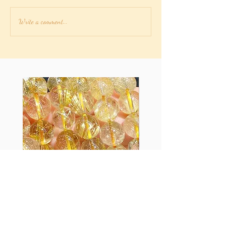
愛情白魔法 永恆的愛蠟燭
Write a comment...
魔法
金髮晶水晶手串/手鏈
12mm紫水晶手鍊
Price
Price
HK$6,000.00
HK$500.00