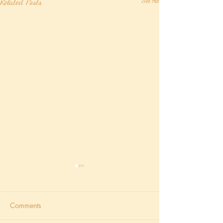
Related Posts
See All
Comments
排出負能量