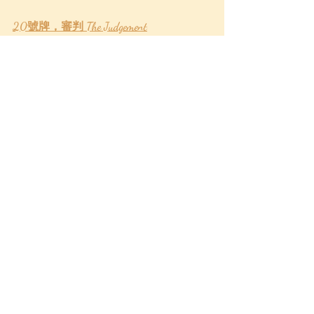
20號牌，審判 The Judgement
神諭：當愛情感到是時候便會在空中起
舞。
正：是時候捨棄舊的愛情觀，去迎接新
的。我們要懂得接受現實，不能怪責別
人和自己。這張牌代表你到最後也會開
悟，懂得怎樣處理你的感情問題。其實
審判這張牌告訴你面前是一個機會捨棄
過去，迎接將來，你會得到你該得的！
如果這張牌出現在最終結果/將來的位
置，這說明你會在這段愛情上做出最後
決定，你終於懂得如何面對，不再逃