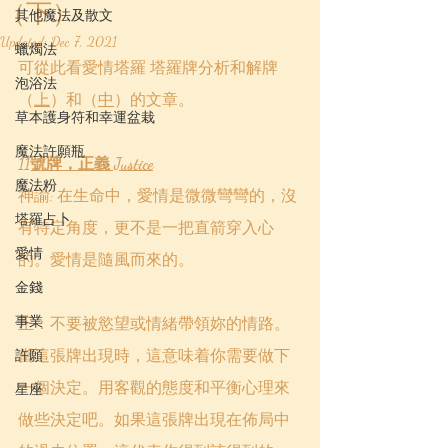
（下）
其他魔法及散文
Updated:
Dec 7, 2021
蠟燭法
可從此看愛情塔羅 塔羅牌分析和解牌 
泡浴法
（
上
）和（
中
）的文章。
草本護身符和幸運盆栽
魔法許願瓶
11號牌，正義 Justice
魔法粉
神諭: 在生命中，愛情是微微彎彎的，沒
塔羅占卜
有特定角度，更不是一把直箭穿入心
愛情
的。愛情是隨風而來的。
金錢
事業
正：不要被慾望或情緒帶領妳的情路。
當這張牌出現時，這意味着你需要做下
許願
一個決定。用客觀的態度和平衡心理來
星座
做些決定吧。如果這張牌出現在佈局中