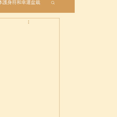
本護身符和幸運盆栽
座