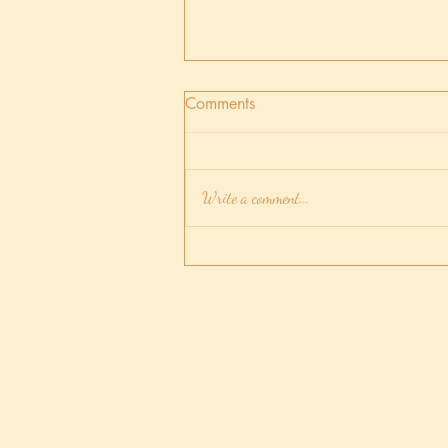
Comments
Write a comment...
放手後如可忘記他/他？讓這
香薰/蠟燭/水晶愛情白魔法幫
你吧！