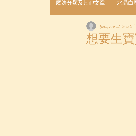
魔法分類及其他文章
水晶白
魔法許願瓶
Yessy
魔法粉
Sep 12, 2020
1
想要生寶