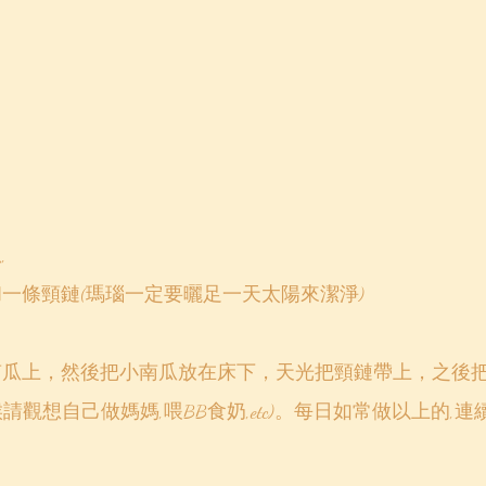
 
和一條頸鏈(瑪瑙一定要曬足一天太陽來潔淨)
請觀想自己做媽媽,喂BB食奶,etc)。每日如常做以上的,