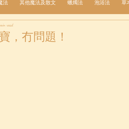
魔法
其他魔法及散文
蠟燭法
泡浴法
草
 min read
塔羅占卜
愛情
金錢
事業
許願
星
寶，冇問題！