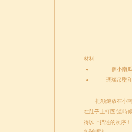
材料：
	一個小南瓜,
	瑪瑙吊墜
	把頸鏈放在小南瓜上，然後把小南瓜放在床下，天光把頸鏈帶上，之後把小南瓜輕輕地
在肚子上打圈(這時候
得以上描述的次序！
水晶白魔法