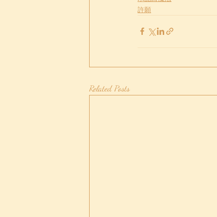
許願
Related Posts