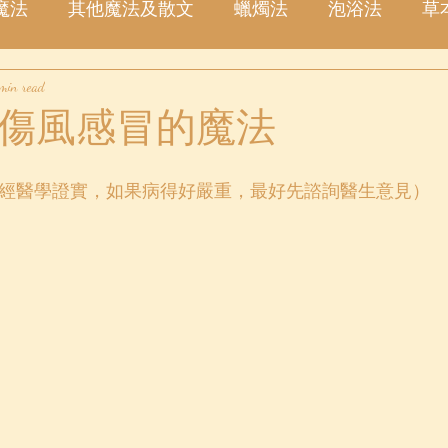
魔法
其他魔法及散文
蠟燭法
泡浴法
草
 min read
塔羅占卜
愛情
金錢
事業
許願
星
傷風感冒的魔法
經醫學證實，如果病得好嚴重，最好先諮詢醫生意見）