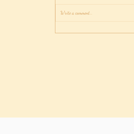
Write a comment...
放手後如可忘記他/他？讓這
香薰/蠟燭/水晶愛情白魔法幫
你吧！