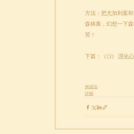
方法：把尤加利葉和
森林裏，幻想一下森
苦！
下篇：（13） 
淨化
泡浴法
許願