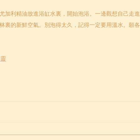
尤加利精油放進浴缸水裏，開始泡浴。一邊觀想自己走進
林裏的新鮮空氣。別泡得太久，記得一定要用溫水。願各
心靈