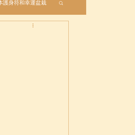
本護身符和幸運盆栽
座