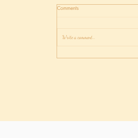
Comments
Write a comment...
放手後如可忘記他/他？讓這
香薰/蠟燭/水晶愛情白魔法幫
你吧！