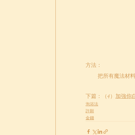
方法：
	把所有魔法材
下篇：（4）
加強你
泡浴法
許願
金錢