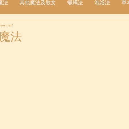
魔法
其他魔法及散文
蠟燭法
泡浴法
草
 min read
塔羅占卜
愛情
金錢
事業
許願
星
魔法