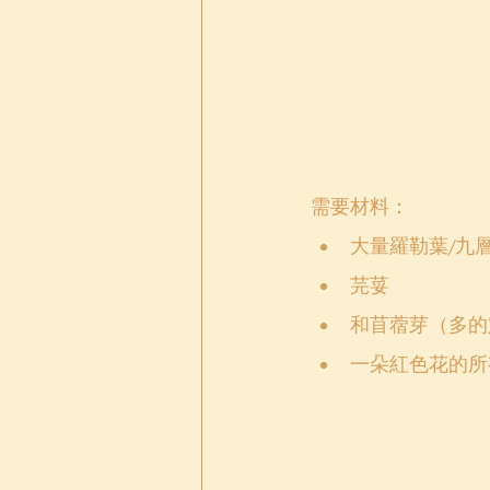
需要材料：
大量羅勒葉/九
芫荽
和苜蓿芽（多的
一朵紅色花的所