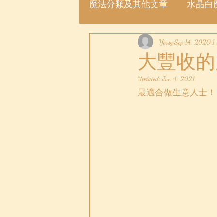
魔法分類及其他文章
水晶白
魔法許願瓶
Yessy
魔法粉
Sep 14, 2020
1
大豐收的
Updated:
Jun 4, 2021
最適合做生意人士！