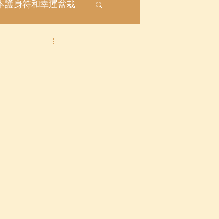
本護身符和幸運盆栽
座