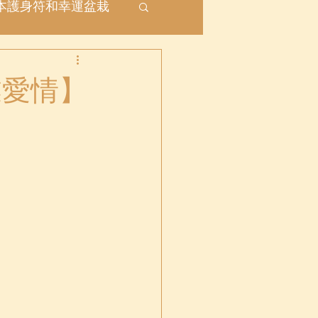
本護身符和幸運盆栽
座
事業愛情】