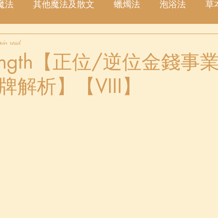
魔法
其他魔法及散文
蠟燭法
泡浴法
草
min read
塔羅占卜
愛情
金錢
事業
許願
星
rength【正位/逆位金錢
解析】【VIII】