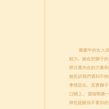
圖畫中的女人頭
韌力。她在把獅子的
牌注重內在的力量和
她告訴我們遇到不快
事情惡化。其實獅子
口關上。 愛能戰勝
牌也提醒你不要你的