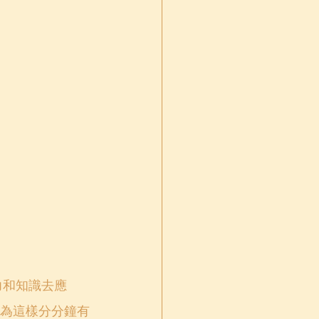
力和知識去應
為這樣分分鐘有