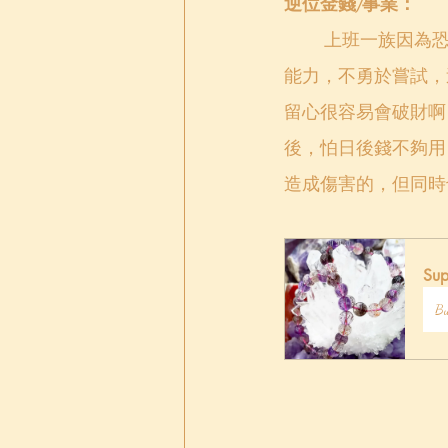
逆位金錢/事業：
上班一族因為
能力，不勇於嘗試，
留心很容易會破財啊
後，怕日後錢不夠用
造成傷害的，但同時
Su
B