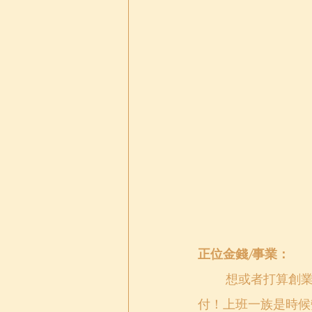
正位金錢/事業：
想或者打算創
付！上班一族是時候