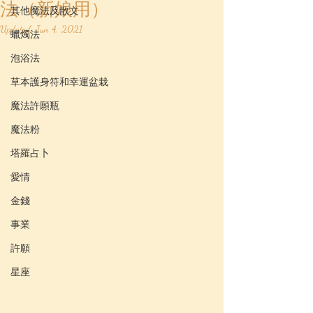
法（新娘用）
其他魔法及散文
Updated:
Jun 4, 2021
蠟燭法
泡浴法
草本護身符和幸運盆栽
魔法許願瓶
魔法粉
塔羅占卜
愛情
金錢
事業
許願
星座