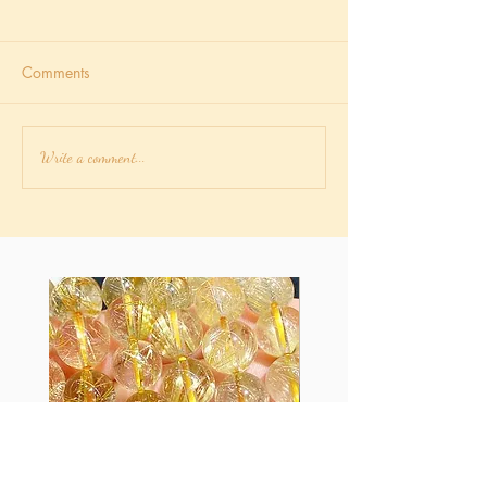
Comments
幸運之輪Wheel of
隱士/隱者 The h
Write a comment...
fortune【正位/逆位金錢事
位/逆位金錢事
業愛情】【塔羅主牌解
【塔羅主牌解析】
析】【X】