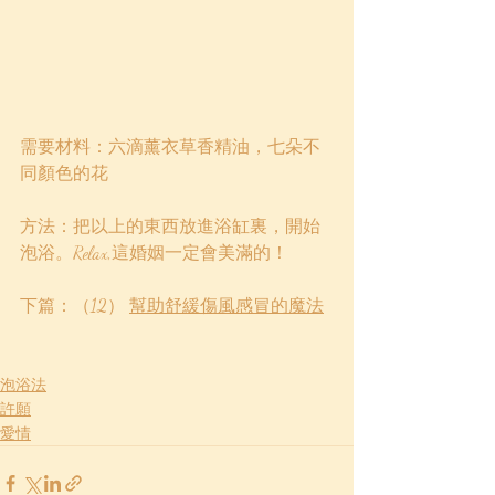
需要材料：六滴薰衣草香精油，七朵不
同顏色的花
方法：把以上的東西放進浴缸裏，開始
泡浴。Relax,這婚姻一定會美滿的！
下篇：（12） 
幫助舒緩傷風感冒的魔法
泡浴法
許願
愛情