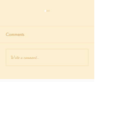
告別單身節日 聖誕節 新年
就快聖誕和新年啦，就算有家
Comments
人或朋友陪伴一起渡過但心裏
總是覺得還是差了一些……應該
就是愛情吧！看見街上很多戀
使他一心一意的
人甜甜蜜蜜的手牽手看聖誕燈
Write a comment...
飾但自己卻孤苦伶仃實在有點
難過，是時候告別單身的日子
了！可能你會說找伴侶不容易
啊，自己遇見愛情的機會很渺
茫，又或者有些事情急得來
的…...