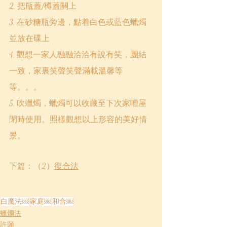
2. 把瓶蓋/樽蓋關上
3. 在砂糖瓶旁邊，點着白色或藍色蠟燭
並放在碟上
4. 觀想一家人融融洽洽有說有笑，團結
一致，家裏笑聲笑聲滿載溫馨等
等。。。
5. 吹蠟燭，蠟燭可以收藏至下次家嘈屋
閉時使用。照樣觀想以上形容的美好情
景。
下篇：（2）
復合法
白魔法￼
家庭￼
和合￼
蠟燭法
許願