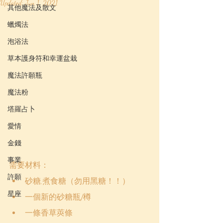
Updated:
Jun 1, 2021
其他魔法及散文
蠟燭法
泡浴法
草本護身符和幸運盆栽
魔法許願瓶
魔法粉
塔羅占卜
愛情
金錢
事業
需要材料：
許願
砂糖,煮食糖（勿用黑糖！！）
星座
一個新的砂糖瓶/樽
一條香草莢條