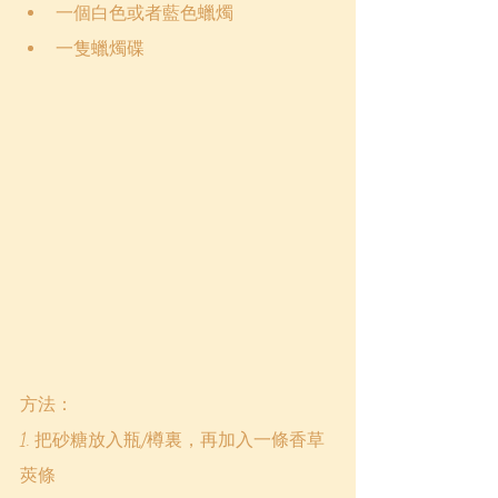
一個白色或者藍色蠟燭
一隻蠟燭碟
方法：
1. 把砂糖放入瓶/樽裏，再加入一條香草
莢條