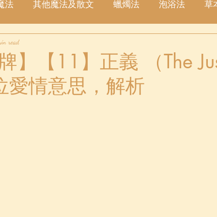
魔法
其他魔法及散文
蠟燭法
泡浴法
草
in read
塔羅占卜
愛情
金錢
事業
許願
星
】【11】正義 （The Just
位愛情意思，解析