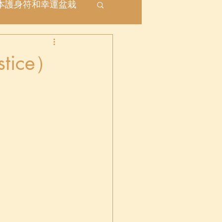
本護身符和幸運盆栽
座
ice）