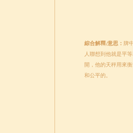
綜合解釋/意思：
牌
人聯想到他就是平等
開，他的天秤用來衡
和公平的。