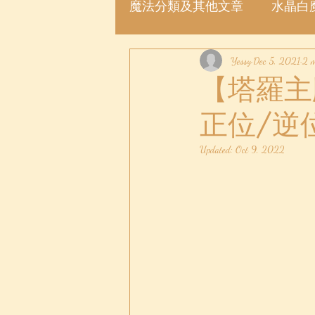
魔法分類及其他文章
水晶白
魔法許願瓶
Yessy
魔法粉
Dec 5, 2021
2 m
【塔羅主牌
正位/逆
Updated:
Oct 9, 2022