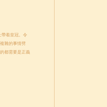
上帶着皇冠。令
複雜的事情劈
的都需要是正義