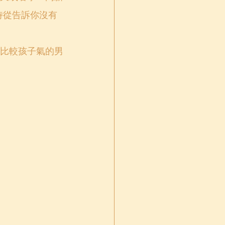
侍從告訴你沒有
比較孩子氣的男