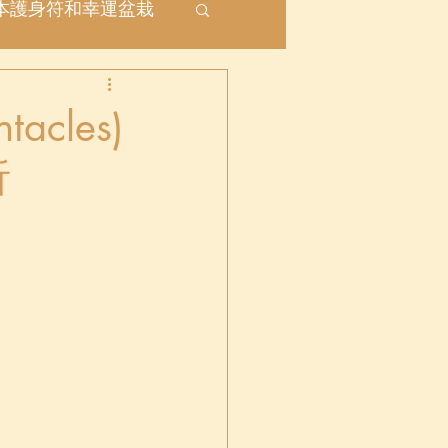
本護身符和幸運盆栽
座
acles)
析