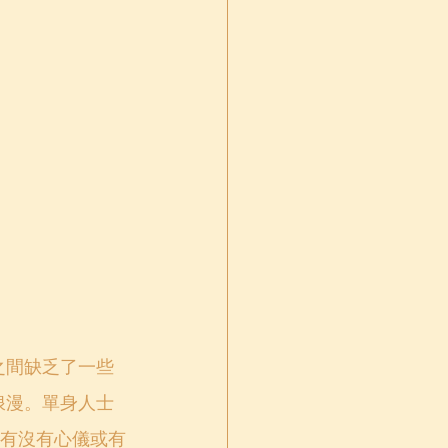
之間缺乏了一些
浪漫。單身人士
有沒有心儀或有