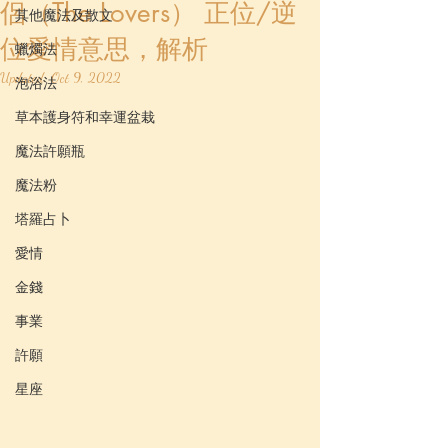
侶（The Lovers） 正位/逆
其他魔法及散文
位愛情意思，解析
蠟燭法
Updated:
Oct 9, 2022
泡浴法
草本護身符和幸運盆栽
魔法許願瓶
魔法粉
塔羅占卜
愛情
金錢
事業
許願
星座