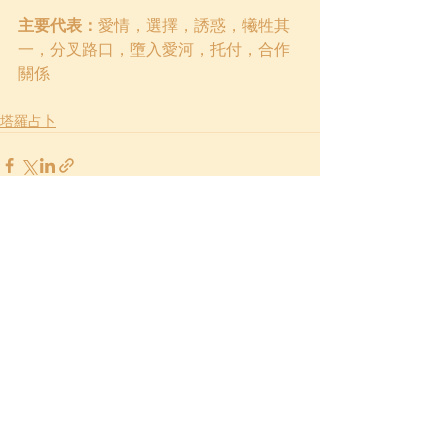
主要代表：
愛情，選擇，誘惑，犧牲其
一，分叉路口，墮入愛河，托付，合作
關係
塔羅占卜
Related Posts
See All