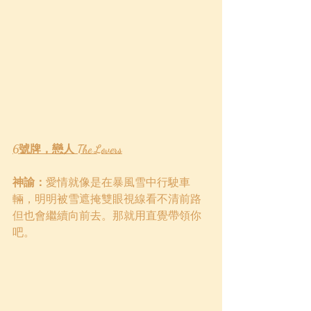
6號牌，戀人 The Lovers
神諭：
愛情就像是在暴風雪中行駛車
輛，明明被雪遮掩雙眼視線看不清前路
但也會繼續向前去。那就用直覺帶領你
吧。