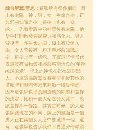
綜合解釋/意思：
這張牌有很多細節，牌
上有太陽，神，男，女，生命之樹，正
與邪惡知識之樹（這樹上也有一條
蛇）。先看看牌中的神背後有太陽，他
雙手打開散發着影響力和感化力。男人
背後有一顆生命之樹，樹上有12個水
果。女人背後有一顆正與邪惡知識之
樹，這樹上有一條蛇。其實這些情景代
表還沒有被物質和邪惡慾望污染的“年輕
純潔的愛”。牌上的神也在祝福這對戀
人。不過這張牌需要看看前和後其他的
塔羅牌和整體佈局來判斷一段愛情的。
因為這張牌也提及到道德的問題和選擇
的決定，比如一個人站在分叉路口，應
該選擇那一條路。其實古時候，戀人這
張牌跟現在的不同，牌上的畫面是一個
男人正在兩個女人之中要選擇一個。還
有，這張牌也告訴我們不要過分倚賴別