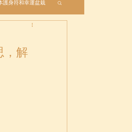
本護身符和幸運盆栽
座
意思，解