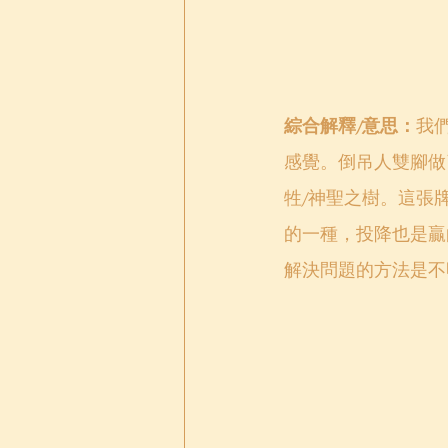
綜合解釋/意思：
我
感覺。倒吊人雙腳做
牲/神聖之樹。這張
的一種，投降也是贏
解決問題的方法是不