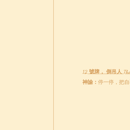
12 號牌， 倒吊人 The 
神諭：
停一停，把自