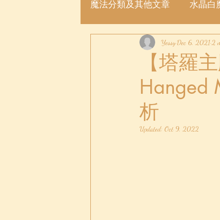
魔法分類及其他文章
水晶白
魔法許願瓶
Yessy
魔法粉
Dec 6, 2021
2 
【塔羅主
Hange
析
Updated:
Oct 9, 2022