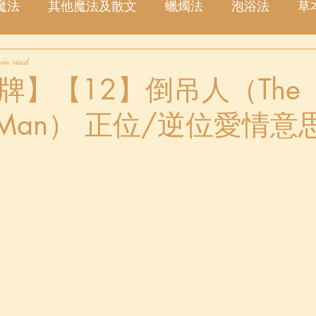
魔法
其他魔法及散文
蠟燭法
泡浴法
草
min read
塔羅占卜
愛情
金錢
事業
許願
星
牌】【12】倒吊人（The
d Man） 正位/逆位愛情