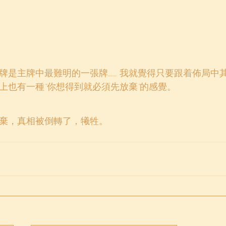
牌是主牌中最難明的一張牌…… 我就覺得只要跟着佈局中
上也有一種“你想得到就必須先放棄”的感覺。
棄，真相被倒轉了，犧牲。